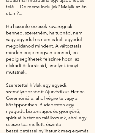
lábad már mozdulna egy újabb lépés
felé… De merre induljak? Melyik az én
utam?...
Ha hasonló érzések kavarognak
benned, szeretném, ha tudnád, nem
vagy egyedül és nem is kell egyedül
megoldanod mindent. A változtatás
minden ereje megvan benned, én
pedig segíthetek felszínre hozni az
elakadt ősforrásaid, amelyek irányt
mutatnak.
Szeretettel hívlak egy egyedi,
személyre szabott Ajurvédikus Henna
Ceremóniára, ahol végre te vagy a
középpontban. Budapesten egy
nyugodt, biztonságos és gyönyörű,
spirituális térben találkozunk, ahol egy
csésze tea mellett, őszinte
beszélgetéssel nyílhatunk meg egymás