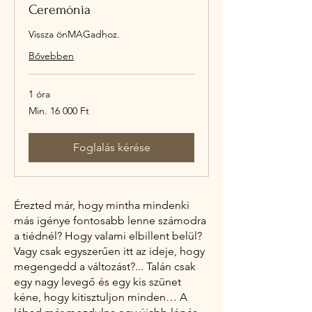
Ceremónia
Vissza önMAGadhoz.
Bővebben
1 óra
Min.
Min. 16 000 Ft
16 000
magyar
forint
Foglalás kérése
Érezted már, hogy mintha mindenki
más igénye fontosabb lenne számodra
a tiédnél? Hogy valami elbillent belül?
Vagy csak egyszerűen itt az ideje, hogy
megengedd a változást?... Talán csak
egy nagy levegő és egy kis szünet
kéne, hogy kitisztuljon minden… A