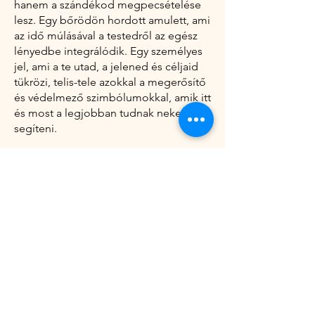
hanem a szándékod megpecsételése
lesz. Egy bőrödön hordott amulett, ami
az idő múlásával a testedről az egész
lényedbe integrálódik. Egy személyes
jel, ami a te utad, a jelened és céljaid
tükrözi, telis-tele azokkal a megerősítő
és védelmező szimbólumokkal, amik itt
és most a legjobban tudnak neked
segíteni.
Tudtad, hogy minden végtagunk más
és más energia ki-és belépő pont?
Éppen ezért a festés helye is eszerint
alakul ki. És hogy ne csak értsd, hanem
érezd is a változást, minden
érzékszerven keresztül elmélyítjük ezt a
komplex, rituális élményt. Ez az idő
rólad szól: a visszatalálásról, az
emlékezésről arra, hogy megvan
benned mindaz, amire szükséged van
az egyensúlyod visszaszerzéséhez.