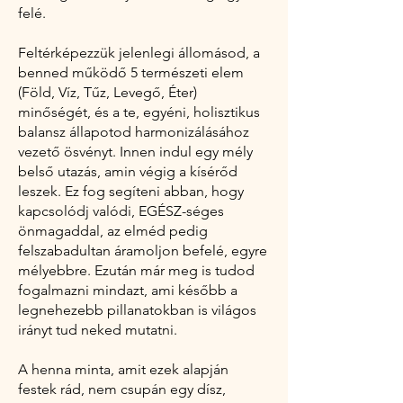
felé.
Feltérképezzük jelenlegi állomásod, a
benned működő 5 természeti elem
(Föld, Víz, Tűz, Levegő, Éter)
minőségét, és a te, egyéni, holisztikus
balansz állapotod harmonizálásához
vezető ösvényt. Innen indul egy mély
belső utazás, amin végig a kísérőd
leszek. Ez fog segíteni abban, hogy
kapcsolódj valódi, EGÉSZ-séges
önmagaddal, az elméd pedig
felszabadultan áramoljon befelé, egyre
mélyebbre. Ezután már meg is tudod
fogalmazni mindazt, ami később a
legnehezebb pillanatokban is világos
irányt tud neked mutatni.
A henna minta, amit ezek alapján
festek rád, nem csupán egy dísz,