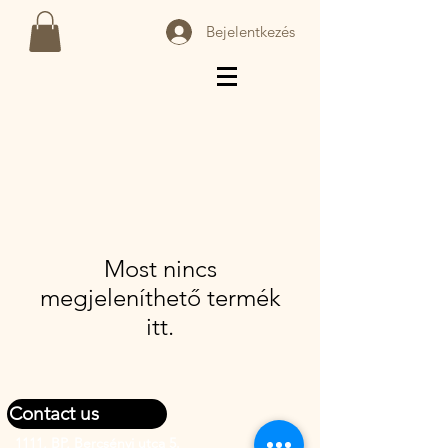
Bejelentkezés
Most nincs
megjeleníthető termék
itt.
Contact us
1111, BP, Bercsényi utca 5.